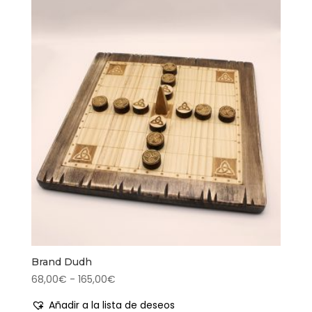
Brand Dudh
Rango
68,00
€
-
165,00
€
de
Añadir a la lista de deseos
precios: