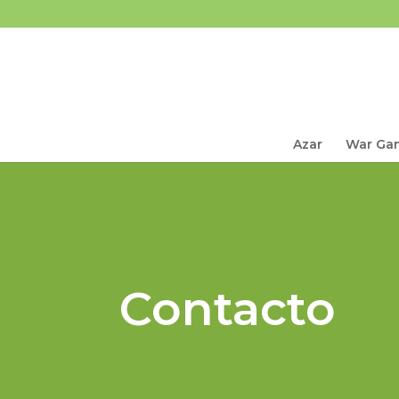
Azar
War Ga
Contacto